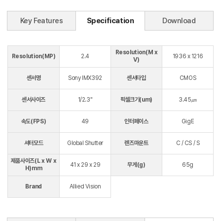
Key Features
Specification
Download
Resolution(M x
Resolution(MP)
2.4
1936 x 1216
V)
센서명
Sony IMX392
센서타입
CMOS
센서사이즈
1/2.3"
픽셀크기(um)
3.45㎛
속도(FPS)
49
인터페이스
GigE
셔터모드
Global Shutter
렌즈마운트
C / CS / S
제품사이즈(L x W x
41 x 29 x 29
무게(g)
65g
H)mm
Brand
Allied Vision