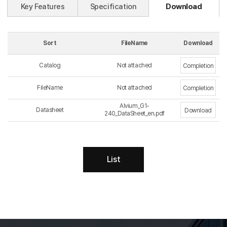
Key Features
Specification
Download
Sort
FileName
Download
Catalog
Not attached
Completion
FileName
Not attached
Completion
Alvium_G1-
Datasheet
Download
240_DataSheet_en.pdf
List