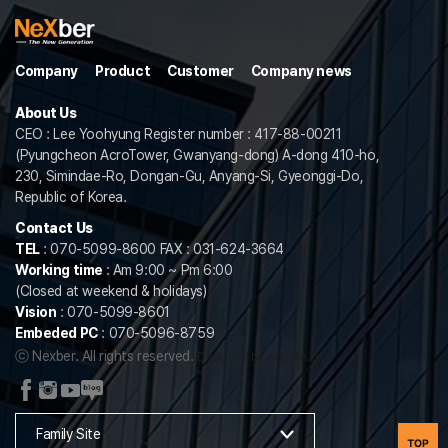
Company
Product
Customer
Company news
About Us
CEO : Lee Yoohyung Register number : 417-88-00211
(Pyungcheon AcroTower, Gwanyang-dong) A-dong 410-ho,
230, Simindae-Ro, Dongan-Gu, Anyang-Si, Gyeonggi-Do,
Republic of Korea.
Contact Us
TEL
: 070-5099-8600 FAX : 031-624-3664
Working time
: Am 9:00 ~ Pm 6:00
(Closed at weekend & holidays)
Vision
: 070-5099-8601
Embeded PC
: 070-5096-8759
ⓒ Nexber. All rights reserved.
Designed by website.co.kr
Family Site