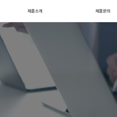
제품소개
제품문의
카메라
기술&견적문의
렌즈
원격지원
프레임그레버
자료실
산업용 임베디드 컴퓨터
조명/레이저
비전SW/솔루션
고속레코딩카메라
3D모듈/솔루션
악세서리