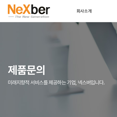
회사소개
CEO인사말
조직도
CI
회사연혁
제품문의
파트너사
공식인증
미래지향적 서비스를 제공하는 기업, 넥스버입니다.
오시는길