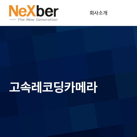
회사소개
CEO인사말
조직도
CI
회사연혁
고속레코딩카메라
파트너사
공식인증
오시는길