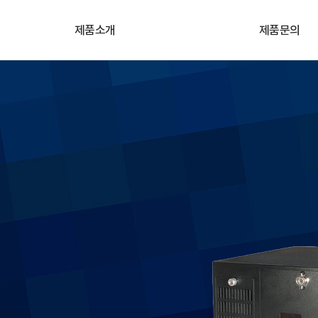
제품소개
제품문의
카메라
기술&견적문의
렌즈
원격지원
프레임그레버
자료실
산업용 임베디드 컴퓨터
조명/레이저
비전SW/솔루션
고속레코딩카메라
3D모듈/솔루션
악세서리