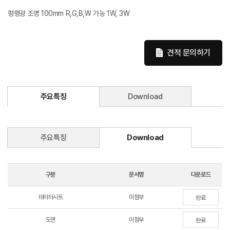
평행광 조명 100mm R,G,B,W 가능 1W, 3W
견적 문의하기
주요특징
Download
주요특징
Download
구분
문서명
다운로드
데이터시트
미첨부
완료
도면
미첨부
완료