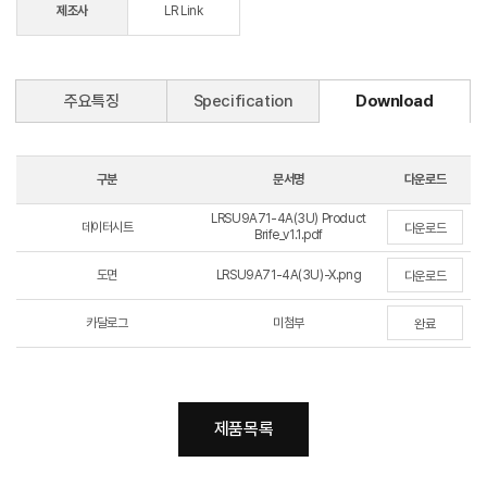
제조사
LR Link
주요특징
Specification
Download
구분
문서명
다운로드
LRSU9A71-4A(3U) Product
데이터시트
다운로드
Brife_v1.1.pdf
도면
LRSU9A71-4A(3U)-X.png
다운로드
카달로그
미첨부
완료
제품목록