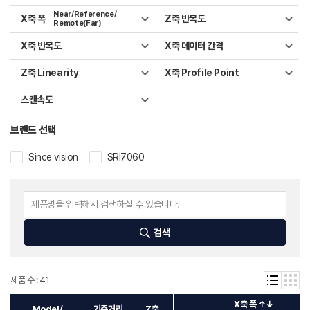
Near/Reference/
X축 폭
Z축 반복도
Remote(Far)
X축 반복도
X축 데이터 간격
Z축 Linearity
X축 Profile Point
스캔속도
브랜드 선택
Since vision
SRI7060
검색
제품 수 : 41
X축 폭 ↑↓
Model/
기준거리
Z축