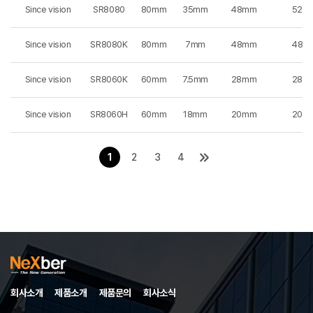
Since vision
SR8080
80mm
35mm
48mm
52m
Since vision
SR8080K
80mm
7mm
48mm
48m
Since vision
SR8060K
60mm
7.5mm
28mm
28m
Since vision
SR8060H
60mm
18mm
20mm
20m
1
2
3
4
회사소개
제품소개
제품문의
회사소식