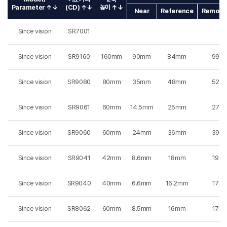
Parameter ↑↓
(CD) ↑↓
높이 ↑↓
Near
Reference
Remote(
Since vision
SR7001
Since vision
SR9160
160mm
90mm
84mm
99m
Since vision
SR9080
80mm
35mm
48mm
52m
Since vision
SR9061
60mm
14.5mm
25mm
27m
Since vision
SR9060
60mm
24mm
36mm
39m
Since vision
SR9041
42mm
8.6mm
18mm
19m
Since vision
SR9040
40mm
6.6mm
16.2mm
17m
Since vision
SR8062
60mm
8.5mm
16mm
17m