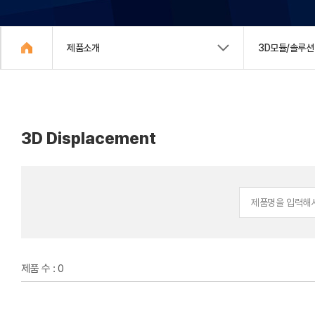
제품소개
3D모듈/솔루션
3D Displacement
제품 수 : 0