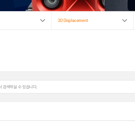
New Biz
3D Displacement